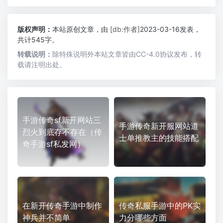
版权声明：
本站原创文章，由
[db:作者]
2023-03-16发表，
共计545字。
转载说明：
除特殊说明外本站文章皆由CC-4.0协议发布，转
载请注明出处。
手游传奇sf新开网站三
手游传奇新开服网站道
烈火到底存不存在（传
士单推教主的技能搭配
奇手游sf私发网）
在新开传奇手游中制作
传奇私服手游中的PK实
神兵并不简单
力分哪些方面