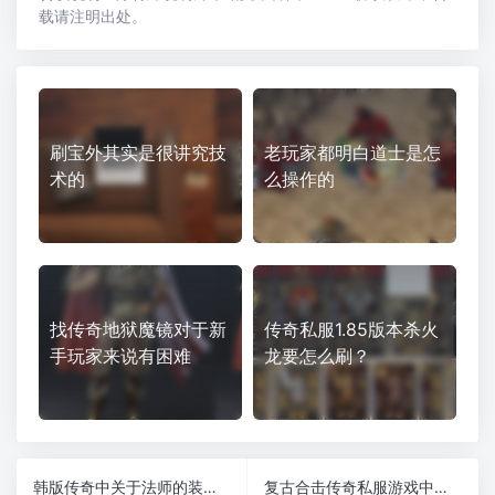
载请注明出处。
刷宝外其实是很讲究技
老玩家都明白道士是怎
术的
么操作的
找传奇地狱魔镜对于新
传奇私服1.85版本杀火
手玩家来说有困难
龙要怎么刷？
韩版传奇中关于法师的装备选择
复古合击传奇私服游戏中哪个组合是最厉害的呢