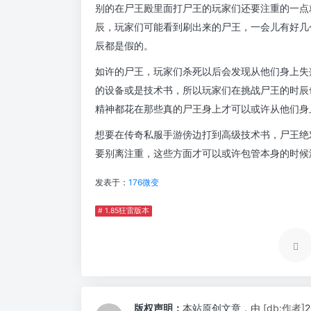
别的在尸王殿里面打尸王的玩家们还要注重的一点
辰，玩家们可能看到刷出来的尸王，一会儿有好几
辰都是假的。
如许的尸王，玩家们杀死以后会发现从他们身上失
的设备或是技术书，所以玩家们在挑战尸王的时辰
精神都花在那些真的尸王身上才可以或许从他们身
想要在传奇私服手游傍边打到高级技术书，尸王绝
要别离注重，这些方面才可以或许包管本身的时候
发表于：
176微变
# 1.85狂雷版本
版权声明：
本站原创文章，由
[db:作者]