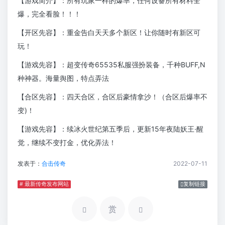
【游戏简介】：所有玩家一样的爆率，任何设备所有材料全
爆，完全看脸！！！
【开区先容】：重金告白天天多个新区！让你随时有新区可
玩！
【游戏先容】：超变传奇65535私服强扮装备，千种BUFF,N
种神器。海量舆图，特点弄法
【合区先容】：四天合区，合区后豪情拿沙！（合区后爆率不
变)！
【游戏先容】：续冰火世纪第五季后，更新15年夜陆妖王·醒
觉，继续不变打金，优化弄法！
发表于：
合击传奇
2022-07-11
# 最新传奇发布网站
复制链接
赏