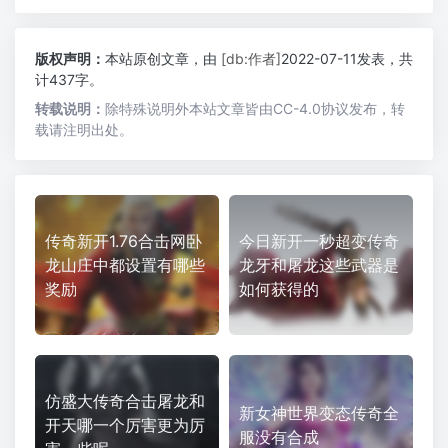
版权声明：
本站原创文章，由
[db:作者]
2022-07-11发表，共
计437字。
转载说明：
除特殊说明外本站文章皆由CC-4.0协议发布，转
载请注明出处。
传奇新开1.76合击网卧
今日新开一秒超变传奇
龙山庄中都设置有哪些
龙牙和屠龙这些武器是
奖励
如何获得的
仿盛大传奇合击屠龙和
新女神世界变态传奇全
开天哪一个厉害更为厉
服没有合成