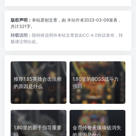
版权声明：
本站原创文章，由
本站作者
2023-03-09发表，
共计321字。
转载说明：
除特殊说明外本站文章皆由CC-4.0协议发布，转
载请注明出处。
推荐1.85英雄合击法师
1.80里的BOSS战斗力
的原因是什么
强吗
1.80里的新手指导重要
金币传奇天珠项链消失
吗
的原因是什么