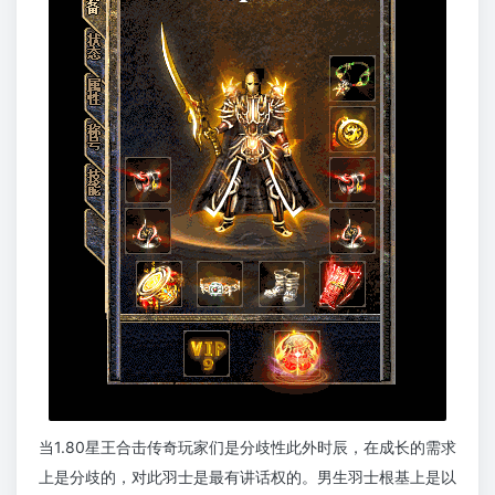
当1.80星王合击传奇玩家们是分歧性此外时辰，在成长的需求
上是分歧的，对此羽士是最有讲话权的。男生羽士根基上是以