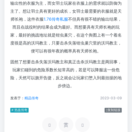
输出性的衣服为主，而女羽士玩家在衣服上的需求就以防御为
主了。想让羽士具有更好的成长，女羽士最需要的衣服就是天
师长袍，这件衣服
1.76传奇私服
不但具有很不错的输出结果，
而且在战役时的结果会成为最好。而想要具有天师长袍的玩
家，最好的挑战地址就是钳虫巢穴，在这个舆图上有一个着名
度很是高的沃玛教主，只要击杀失落钳虫巢穴里的沃玛教主，
便可以有很年夜的概率具有天师长袍。
固然了想要击杀失落沃玛教主和真正击杀沃玛教主是两回事，
玩家们碰到的危险系数长短常高的，若是可以降服这一份危
险，天然可以旗开告捷，反之就会让玩家们堕入到最拮据的地
步傍边。
发表于：
精品传奇
2023-03-09
# 热血传奇
复制链接
赏