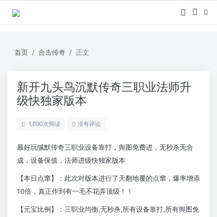
首页
合击传奇
正文
新开九头鸟沉默传奇三职业法师升
级快独家版本
1,690
次阅读
没有评论
最好玩缄默传奇三职业设备靠打，舆图免费进，无秒杀无合
成，设备保值，法师进级快独家版本
【本日点窜】：此次对版本进行了天翻地覆的点窜，爆率增添
10倍，真正作到有一毛不花弄顶级！！
【元宝比例】：三职业均衡,无秒杀,所有设备靠打,所有舆图免