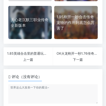
1.95刚开一秒合击传奇
天心老沉默三职业传奇
宠物的作用到底怎么厉
全新版本
害了
1.85英雄合击里的普通玩家可以买卖装备吗
OK火龙刚开一秒1.76传奇私服火爆版
上一篇
下一篇
评论（没有评论）