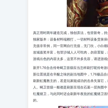
真正用时两年建造完成，独创弄法，包管新奇，持
独家版本：设备材料端赖打，一切材料设备货泉保
充值非常例，同一官网自行充值，无门坎，小白都
攻城嘉奖丰富，包管沙城人人可吃肉，勿容置疑，
游戏出色的内容太多，这里不外多先容，请进游戏
新开1.76合击传奇蝎卫首级应当怎样刷打呢传奇
新位置就是在辛酸之味的副当地图中，1.76极品
刷新虹魔教主的，若是玩家能成功的击杀失落它，
人。蝎卫首级一般都是刷新呈现在石墓一层舆图中
红魔猪卫，与此同时还会刷新年夜批的虹魔猪卫首级
的。