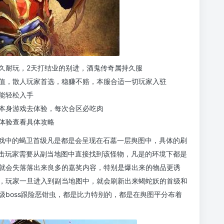
久耐玩，2天打结业的别进，酒鬼传奇属持久服
值，散人玩家首选，稳赚不赔，本服合适一切玩家入驻
能轻松入手
本身游戏去体验，每次合区必吃肉
体验查看具体攻略
游戏中的蝎卫首级凡是都是会呈现在石墓一层舆图中，具体的刷
合击玩家需要从副当地图中直接找到该怪物，凡是的环境下都是
就会失落落出来良多的嘉奖内容，特别是爆出来的物品更诱
，玩家一旦进入到副当地图中，就会刷新出来蝎蛇妖的首级和
boss跟险恶钳虫，都是比力特别的，都是在舆图平分布着