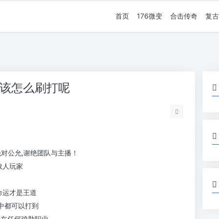
首页
176微变
合击传奇
复古
应该怎么刷打呢
,绝对公允,谢绝团队与主播！
散人玩家
命运才是王道
戏中都可以打到
不存在任何鸡肋职业