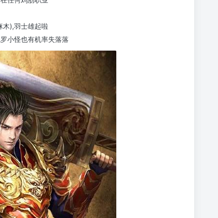
麻木),羽士雄起啦
包罗小怪也有机率失落落