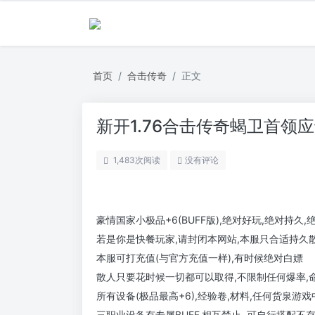
首页
合击传奇
正文
新开1.76合击传奇蝎卫首领
1,483
次阅读
没有评论
豪情国家小极品+6(BUFF版),绝对好玩,绝对持久
若是你是快餐玩家,请封闭本网站,本服只合适持久
本服可打充值(与官方充值一样),有时候绝对白嫖
散人只要花时候一切都可以取得,不限制任何爆率,
所有设备(极品最高+6),经验卷,材料,任何货泉游
三职业设备有专属BUFF,相互禁止,,可自行搭配