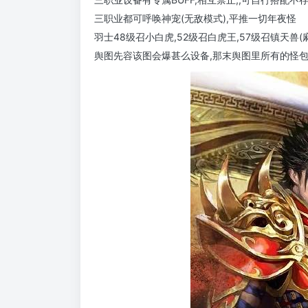
三职业都可呼唤神宠(无敌模式),平推一切年夜怪
羽士48级召小白虎,52级召白虎王,57级召镇天兽(
舆图先容该图会爆甚么设备,那末舆图里所有的怪