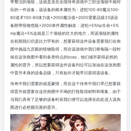
带整洁的项链，这就是龙在全国传奇游戏中三职业项链中相对
应的一件设备，该设备的根本属性为：进犯100-80魔法100-
80道术100-80体力值+2000魔法值+2000需要品级33该设
备附带怪物危险+2000单件属性触发：进犯+5%hp生命+5%
mp魔法+5%这就是三个项链的壮大的地方，而该项链的属性
在初期我们仍是比力罕有的，想要获得这件设备需要我们在舆
图中挑战九宫殿的怪物取得，而在该游戏中我们将每隔一段时
候在这张舆图中看到各类特点的boss，他们城市获得必然的
属性的晋升，所以想要获得这件设备列位可以加油在这张舆图
中晋升本身的设备品级，只有如许才能早日获得该设备。
传奇中我们需要的就是豪情，而在这个传奇中我们早已想要获
得晋升就需要在这些舆图中不竭的打怪取得材料和堆集，由于
当我们具有了足够的设备时辰我们便可以选择在此处进入该舆
图进行必然额完善的晋升。