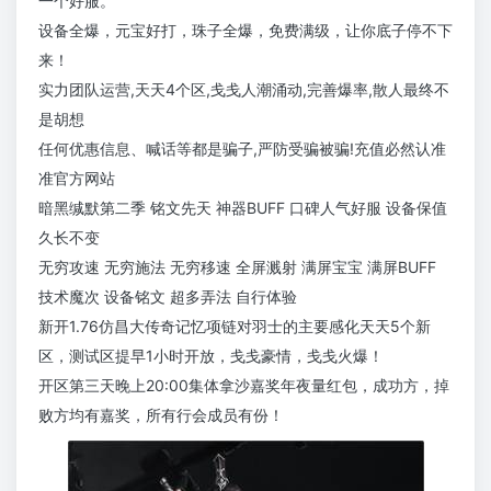
一个好服。
设备全爆，元宝好打，珠子全爆，免费满级，让你底子停不下
来！
实力团队运营,天天4个区,戋戋人潮涌动,完善爆率,散人最终不
是胡想
任何优惠信息、喊话等都是骗子,严防受骗被骗!充值必然认准
准官方网站
暗黑缄默第二季 铭文先天 神器BUFF 口碑人气好服 设备保值
久长不变
无穷攻速 无穷施法 无穷移速 全屏溅射 满屏宝宝 满屏BUFF
技术魔次 设备铭文 超多弄法 自行体验
新开1.76仿昌大传奇记忆项链对羽士的主要感化天天5个新
区，测试区提早1小时开放，戋戋豪情，戋戋火爆！
开区第三天晚上20:00集体拿沙嘉奖年夜量红包，成功方，掉
败方均有嘉奖，所有行会成员有份！