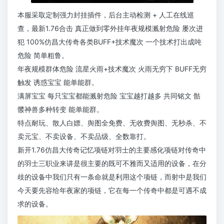
本服采取定制强力封挂插件，后台主动检测 + 人工在线巡
查，最新1.76合击 真正做到零外挂年夜规模溅射危险 屡次进
犯 100%仿昌大传奇各类BUFF+技术魔次 一个技术打出成吨
危险 简单粗鲁。
年夜规模群体危险 流星火雨+技术魔次 火雨无穷下 BUFF无穷
触发 诱惑宝宝 能单能群。
满屏宝宝 每只宝宝都能溅射危险 宝宝越打越多 共同铭文 骷
髅神兽多种转变 能单能群。
特点耐玩、散人白嫖、舆图全免费、无收费舆图、无秒杀、不
卖元宝、不卖设备、不卖品级、全数靠打。
新开1.76仿昌大传奇记忆项链对羽士的主要感化项链对传奇中
的羽士三职业来讲是很主要的既可不雅而又适用的设备，在分
歧的设备中我们只有一条命就是利用这个项链，而射中是我们
今天要先容给年夜家的项链，它在每一个传奇中都是可遇不成
求的设备。