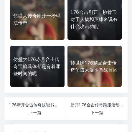
1.76合击刚开一秒骨玉
仿盛大传奇刚开一秒玛
对于人物和英雄来说有
法传奇
什么攻击功能
仿盛大1.76赤月合击传
转世缘1.76精品合击传
奇宝箱具体都是有着哪
奇仿盛大版本首战首区
些时间的呢
1.76新开合击传奇技能书卷是如何获得的大多数玩家都想了解的内容
新开1.76合击传奇跨服活动参与技巧
上一篇
下一篇