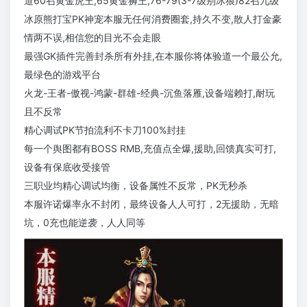
道60召黄金虎王,65黄金狮王,76-79(3-7级别冰狼)82召九级
冰原熊打宝PK神宠本服无任何消费圈套,持久不变,散人打金豪
情两不误,相信您的目光不会走眼
最强GK插件完善封杀所有外挂,在本服你将体验道一个最公允,
最绿色的游戏平台
火龙-王者-傲视-鸿蒙-群雄-经典-沉鱼落雁,设备端赖打,耐玩
且不反常
精心调试PK节拍流利不卡刀100%封挂
每一个舆图都有BOSS RMB,充值点全爆,援助,回馈真实可打,
设备有保底收受接管
三职业均精心调试均衡，设备属性不反常，PK无秒杀
本服许诺爆率永不封闭，最终设备人人可打，2无援助，无暗
坑，0充也能逆袭，人人同等