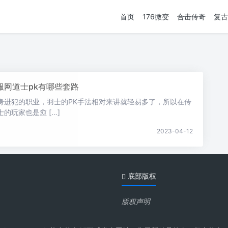
首页
176微变
合击传奇
复古
服网道士pk有哪些套路
身进犯的职业，羽士的PK手法相对来讲就轻易多了，所以在传
的玩家也是愈 […]
2023-04-12
底部版权
版权声明