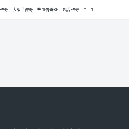
传奇
大极品传奇
热血传奇SF
精品传奇