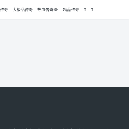
传奇
大极品传奇
热血传奇SF
精品传奇