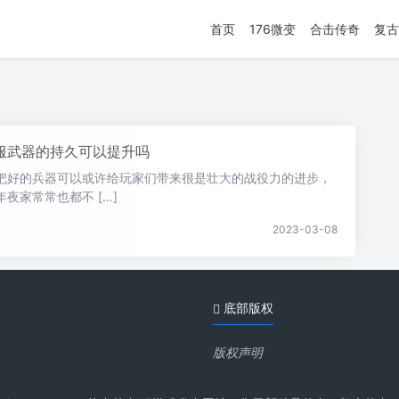
首页
176微变
合击传奇
复古
服武器的持久可以提升吗
把好的兵器可以或许给玩家们带来很是壮大的战役力的进步，
夜家常常也都不 […]
2023-03-08
底部版权
版权声明