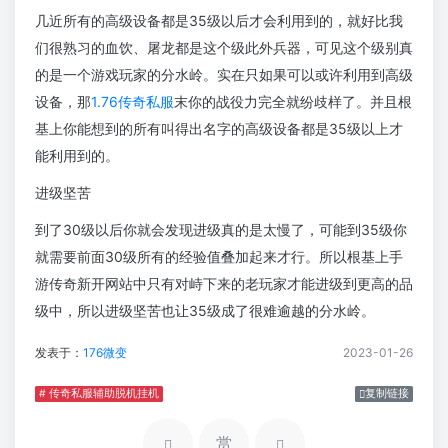
几近所有的高级设备都是35级以后才会利用到的，就好比我
们很熟习的血饮、屠龙都是这个级此外兵器，可见这个级别真
的是一个游戏玩家的分水岭。实在只如果可以或许利用到高级
设备，那
1.76传奇私服
末你的战役力完全就纷歧样了。并且根
基上你能想到的所有叫得出名字的高级设备都是35级以上才
能利用到的。
进级坚苦
到了30级以后你就会发现进级真的是太慢了，可能到35级你
就需要前面30级所有的经验值叠加起来才行。所以根基上手
游传奇新开网站中只有对峙下来的老玩家才能进级到更高的品
级中，所以进级坚苦也让35级成了很难逾越的分水岭。
发表于：
176微变
2023-01-26
# 传奇私服辅助脱机挂机
复制链接
赏