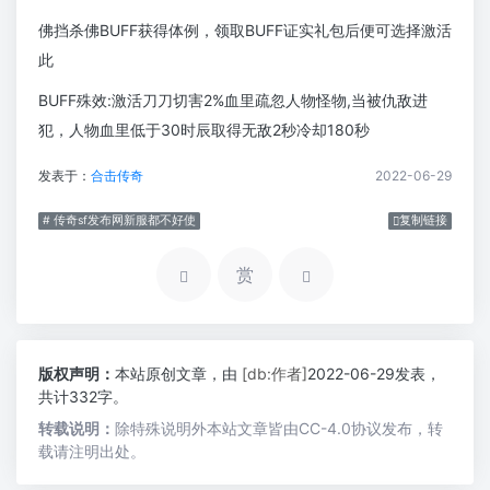
佛挡杀佛BUFF获得体例，领取BUFF证实礼包后便可选择激活
此
BUFF殊效:激活刀刀切害2%血里疏忽人物怪物,当被仇敌进
犯，人物血里低于30时辰取得无敌2秒冷却180秒
发表于：
合击传奇
2022-06-29
# 传奇sf发布网新服都不好使
复制链接
赏
版权声明：
本站原创文章，由
[db:作者]
2022-06-29发表，
共计332字。
转载说明：
除特殊说明外本站文章皆由CC-4.0协议发布，转
载请注明出处。