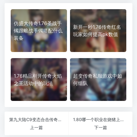
仿盛大传奇1.76圣战手
新开一秒1.76传奇红名
镯跟暗战手镯搭配什么
玩家如何提高pk数值
装备
1.76精品刚开传奇火焰
超变传奇私服游戏中如
之王活动中的玩法
何组队
第九大陆C9变态合击传奇激情无限版
1.80哪一个职业在烧猪上占据了优势
上一篇
下一篇