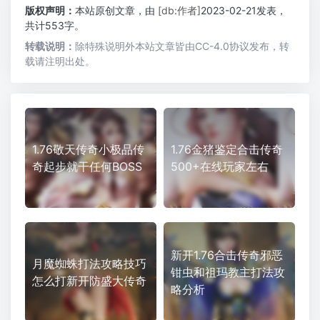
版权声明：
本站原创文章，由
[db:作者]
2023-02-21发表，
共计553字。
转载说明：
除特殊说明外本站文章皆由CC-4.0协议发布，转
载请注明出处。
1.76敬天传奇小极品传
1.76金猪鉴定合击传奇
奇起步就干任何BOSS
500+在线玩家左右
新开1.76合击传奇邪恶
月魔蜘蛛打法攻略技巧
钳虫和祖玛教主打法攻
怎么打新开防盛大传奇
略分析