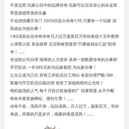
不变运营 玩家心目中的品牌传奇 玩家可以完全安心的在这里
享受游戏带来的乐趣
不会担忧哪天关门 100%仿昌大传奇1.76 只要有一个玩家 清
风就会为他办事！
1.80清风合击传奇传奇月入过万嘉奖百万等你来战十五年夜商
人强势入驻 资金雄厚 元宝秒收受接管“只要收就会汇款”的传
奇！……
专业的公司办理 雄厚的人力资本 具有一群酷爱传奇的办事和
手艺职员 一年365天的为玩家着想 为玩家办事！
公允公道为己任 所有工作职员分工明白 各层办理严酷 GM、
客服与手艺职员分隔办理 包管了游戏的绝对公允性！
堆积超强的人气 每个月告白投放面积广 结果明显 从不中断
将各年夜宣扬网站、搜刮引擎！……
传奇不老，清风不倒，玩玩清风，月入过万，嘉奖百万，等你
来战，闭幕的只是岁月，揭幕的将是清风！……