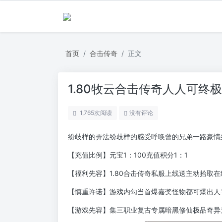
首页
合击传奇
正文
1.80牧云合击传奇人人可终
1,765
次阅读
没有评论
纷歧样的弄法纷歧样的感受呼唤曾的兄弟一路豪情
【充值比例】元宝1：100充值积分1：1
【福利先容】1.80合击传奇私服上线送主动拾取
【慎重许诺】游戏内勾当首爆嘉奖怪物都可爆出人
【游戏先容】集三职业复古专属暗黑修仙极品奇异