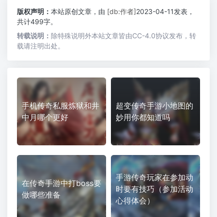
版权声明：
本站原创文章，由
[db:作者]
2023-04-11发表，
共计499字。
转载说明：
除特殊说明外本站文章皆由CC-4.0协议发布，转
载请注明出处。
手机传奇私服炼狱和井
超变传奇手游小地图的
中月哪个更好
妙用你都知道吗
手游传奇玩家在参加动
在传奇手游中打boss要
时要有技巧（参加活动
做哪些准备
心得体会）