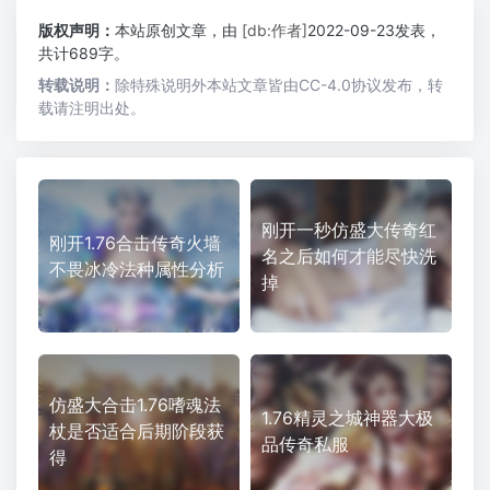
版权声明：
本站原创文章，由
[db:作者]
2022-09-23发表，
共计689字。
转载说明：
除特殊说明外本站文章皆由CC-4.0协议发布，转
载请注明出处。
刚开一秒仿盛大传奇红
刚开1.76合击传奇火墙
名之后如何才能尽快洗
不畏冰冷法种属性分析
掉
仿盛大合击1.76嗜魂法
1.76精灵之城神器大极
杖是否适合后期阶段获
品传奇私服
得