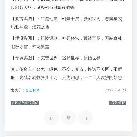
只幻影天狼，50级招5只暗夜蝙蝠
【复古舆图】：牛魔七层，幻景十层，沙藏宝阁，恶魔巢穴，
玛雅神殿，烟花之地
【埋没舆图】：祖陵深渊，神罚祭坛，藏经宝阁，万蛇森林，
北极冰雪，神龙殿堂
【专属舆图】：完善世界，迷掉世界，原始世界
复古传奇主打公允，绿色，不变，复古，许诺不关区，不断
服，光域名就投资几十万，只为胡想，一个千人攻沙的胡想！
发表于：
合击传奇
2022-09-23
# 网通热血传奇sf
复制链接
赏