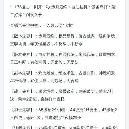
━1.76复古━刚开一秒 赤月最终丶自助挂机丶设备靠打丶运
二好爆丶耐玩久长
金鳞岂是池中物，一入风云便“化龙”
【版本先容】：赤月最终，极品易得，复古独家，经典耐玩，
三职均衡，年夜怪超多，不反常，不秒杀
【版本先容】：自助挂机，在线代练，离线代练，多重副本，
天工神匠，独创宝贝，无家族，无团队
【副本先容】：炊火屠魔，绝地求生，古墓丽影，神魔幻景，
星极仙域，武侠世界，无包场，无合成
【战士先容】：猛火增强，蛮横锁定，刺杀破防，荣幸7判
决，荣幸2记忆，直接打年夜怪
【羽士先容】：35级招2个神兽，44级招2只兽王，47级招2
只白虎，每升2级，白虎进犯年夜幅加强
【法师先容】：26级招5只巨多，44级招5只勇士，48级招5