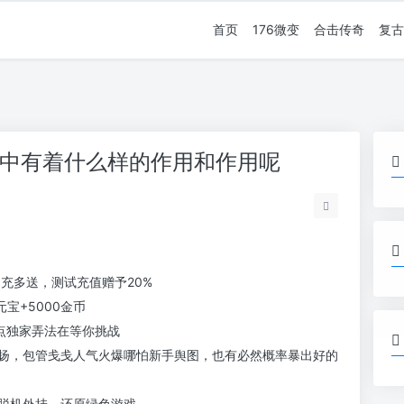
首页
176微变
合击传奇
复古
戏中有着什么样的作用和作用呢
多充多送，测试充值赠予20%
宝+5000金币
点独家弄法在等你挑战
扬，包管戋戋人气火爆哪怕新手舆图，也有必然概率暴出好的
脱机外挂，还原绿色游戏