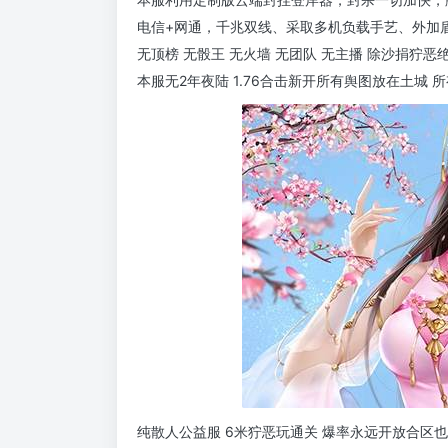
电信+网通，千兆双线、采取多机负载手艺、外加
无顶榜 无骰王 无火墙 无团队 无主播 除沙捐狞
本服无2年夜陆 1.76合击新开所有舆图放在土城
纯散人公益服 6米狞恶玩通关 爆率永远开放合区也