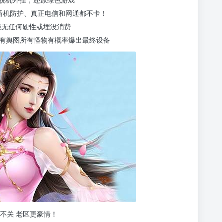
盾机防护、真正电信和网通都不卡！
恶绝无任何硬性或埋没消费
 所有舆图所有怪物有概率爆出最终设备
不关 老区更豪情！