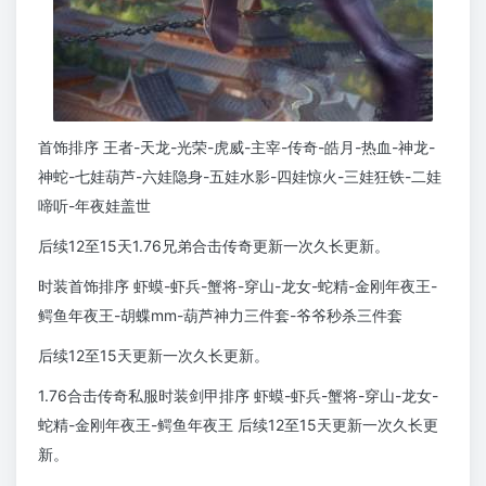
首饰排序 王者-天龙-光荣-虎威-主宰-传奇-皓月-热血-神龙-
神蛇-七娃葫芦-六娃隐身-五娃水影-四娃惊火-三娃狂铁-二娃
啼听-年夜娃盖世
后续12至15天1.76兄弟合击传奇更新一次久长更新。
时装首饰排序 虾蟆-虾兵-蟹将-穿山-龙女-蛇精-金刚年夜王-
鳄鱼年夜王-胡蝶mm-葫芦神力三件套-爷爷秒杀三件套
后续12至15天更新一次久长更新。
1.76合击传奇私服时装剑甲排序 虾蟆-虾兵-蟹将-穿山-龙女-
蛇精-金刚年夜王-鳄鱼年夜王 后续12至15天更新一次久长更
新。