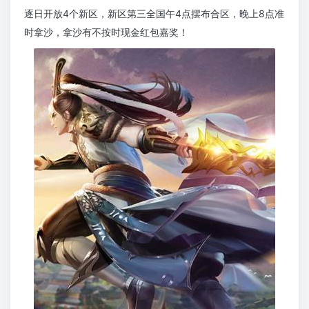
逐日开放4个新区，新区第三全国午4点摆布合区，晚上8点准
时拿沙，拿沙有不按时现金红包嘉奖！