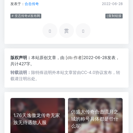
发表于：
合击传奇
2022-06-28
# 变态传奇sf发布网
复制链接
赏
版权声明：
本站原创文章，由
[db:作者]
2022-06-28发表，
共计427字。
转载说明：
除特殊说明外本站文章皆由CC-4.0协议发布，转
载请注明出处。
仿盛大传奇合击流月之
1.76天逸傲龙传奇无家
城的称号具体都是些什
族无待遇散人服
么呢