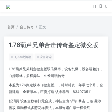
首页
合击传奇
正文
1.76葫芦兄弟合击传奇鉴定微变版
1,929
次阅读
没有评论
1.76葫芦兄弟判定微变版双倍爆率，设备乱爆，设备端赖打，
白嫖最终，多样弄法，久长耐玩传奇
本服为1.76判定版本（微变版），耗时耗资一年零七个月，全
新建造，全新版本，巨资打造 认准群号：834073511.
低消费 设备全数靠打无合成，神技全出 斩杀 暴击 击破 凝冰
倍攻 疯狗模式多莳花样弄法，本服许诺白票一样最终！