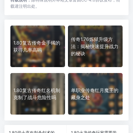
载请注明出处。
传奇1.76炼狱升级方
1.80复古传奇金手镯的
法：揭秘快速提升战力
获得几率高吗
的秘诀
1.80复古传奇红名机制
单职业传奇红月魔王的
克制了战斗危险性吗
藏身之处
1.80战士喜欢刺杀剑术的原因是什么
1.80火龙传奇玩家需要学习躲避吗