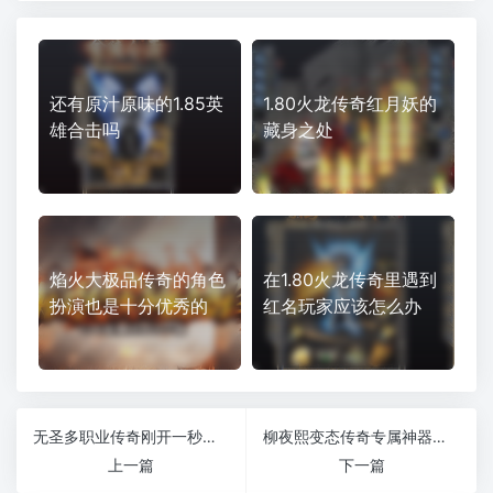
还有原汁原味的1.85英
1.80火龙传奇红月妖的
雄合击吗
藏身之处
焰火大极品传奇的角色
在1.80火龙传奇里遇到
扮演也是十分优秀的
红名玩家应该怎么办
无圣多职业传奇刚开一秒铭文魔次版
柳夜熙变态传奇专属神器小怪爆终极激情耐玩版本
上一篇
下一篇