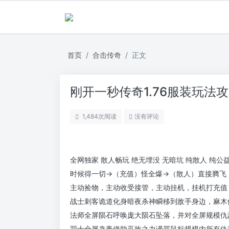
首页
合击传奇
正文
刚开一秒传奇1.76服装玩
1,484
次阅读
没有评论
全网独家 散人畅玩 绝无埋没 无暗坑 纯散人 纯公
时候得一切→（充值）怪全爆→（散人）直接腾飞
主动捡物，主动收受接管，主动挂机，挂机打充值
战士刺客诡道化身暗夜杀神瞬移到敌手身边，麻木
法师全屏陨石呼唤庞大陨石坠落，并对全屏规模仇
羽士全屏蛊毒借助巫族之力谩骂鼠标规模内所有仇