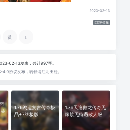
2023-02-13
复制链接
赏
2023-02-13发表，共计997字。
-4.0协议发布，转载请注明出处。
传奇
1.76鸿运复古传奇极
1.76天逸傲龙传奇无
么类
品+7终极版
家族无待遇散人服