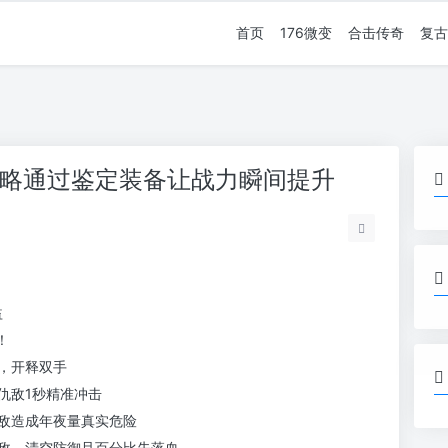
首页
176微变
合击传奇
复古
法攻略通过鉴定装备让战力瞬间提升
益
！
，开释双手
仇敌1秒精准冲击
敌造成年夜量真实危险
敌，清空防御且百分比失落血