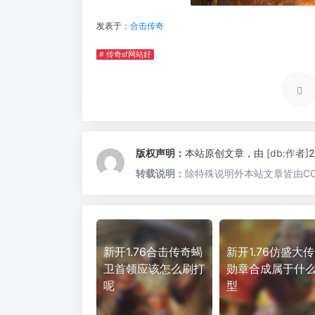
发表于：
合击传奇
# 传奇sf网站好
版权声明：
本站原创文章，由
[db:作者]
转载说明：
除特殊说明外本站文章皆由CC
新开1.76合击传奇蝎
新开1.76仿盛大
卫首领应该怎么刷打
勋章合成属于什
呢
型