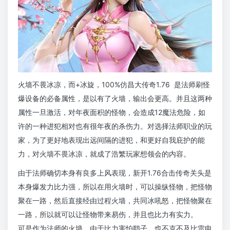
火墙不畏冰凉，而+冰旋，100%仿昌大传奇1.76 是法师刷怪
爆设备的必备属性，是以有了火墙，输出会更高。并且这两种
属性一旦激活，对年夜面积的怪物，会造成12魔法危险，如
许的一种进犯相对也有很年夜的杀伤力。对选择法师职业的玩
家，为了更好地表现出远间隔的进犯，和更好自我庇护的能
力，对火墙不畏冰凉，就成了浩繁玩家想领会的内容。
由于法师确切本身有良多上风表现，新开1.76合击传奇关头是
本身爆发力比力强，所以在用火墙时，可以操纵怪物，把怪物
聚在一路，然后直接经由过程火墙，共同冰吼怒，把怪物聚在
一路，所以就可以让怪物带来易伤，并且也比力有实力。
可是作为法师的火墙，由于比力害怕鹞子，也不克不及比雷电