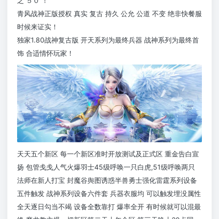
之 ５０ ！
青风战神正版授权 真实 复古 持久 公允 公道 不变 绝非快餐服
时候来证实！
独家1.80战神复古版 开天系列为最终兵器 战神系列为最终首
饰 合适情怀玩家！
天天五个新区 每一个新区准时开放测试及正式区 重金告白宣
扬 包管戋戋人气火爆羽士45级呼唤一只白虎,51级呼唤两只
法师在新人打宝 封魔谷舆图诱惑半兽勇士强化雷霆系列设备
五件触发 战神系列设备六件套 兵器衣服均 可以触发埋没属性
全天逐日勾当不竭 设备全数靠打 爆率全开 有时候就可以混最