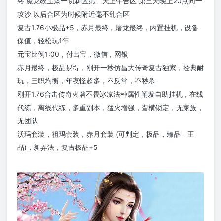
终 魔龙教主爆一切新区第二天上午合区 第三天晚上20点同一
攻沙 以后合区为时候附近毫不乱合区
复古1.76小极品+5，赤月最终，屠龙最终，内置挂机，设备
保值，轻松玩1年
元宝比例1:00，付出宝，微信，网银
赤月最终，极品易得，刚开一秒仿昌大传奇复古独家，经典耐
玩，三职均衡，年夜怪超多，不反常，不秒杀
刚开1.76合击传奇火墙不畏冰凉法种属性阐发自助挂机，在线
代练，离线代练，多重副本，猛火增强，蛮横锁定，无家族，
无团队
沃玛套装，祖玛套装，赤月套装 (可判定，极品，臻品，王
品)，新弄法，复古极品+5