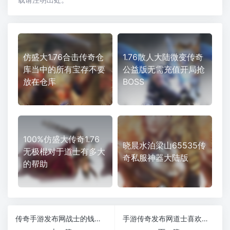
仿盛大1.76合击传奇仓
1.76散人大陆微变传奇
库当中的所有宝存不要
公益版无需充值开局抢
放在仓库
BOSS
100%仿盛大传奇1.76
晓晨水泊梁山65535传
无极棍对于道士有多大
奇私服神器大陆版
的帮助
传奇手游发布网战士的钱都花在了哪
手游传奇发布网道士喜欢召唤什么宝宝