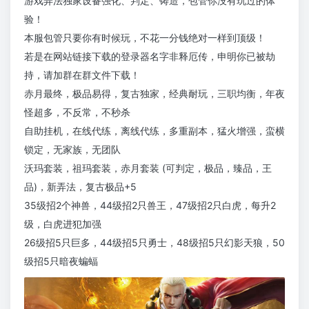
游戏弄法独家设备强化、判定、铸造，包管你没有玩过的体
验！
本服包管只要你有时候玩，不花一分钱绝对一样到顶级！
若是在网站链接下载的登录器名字非释厄传，申明你已被劫
持，请加群在群文件下载！
赤月最终，极品易得，复古独家，经典耐玩，三职均衡，年夜
怪超多，不反常，不秒杀
自助挂机，在线代练，离线代练，多重副本，猛火增强，蛮横
锁定，无家族，无团队
沃玛套装，祖玛套装，赤月套装 (可判定，极品，臻品，王
品)，新弄法，复古极品+5
35级招2个神兽，44级招2只兽王，47级招2只白虎，每升2
级，白虎进犯加强
26级招5只巨多，44级招5只勇士，48级招5只幻影天狼，50
级招5只暗夜蝙蝠