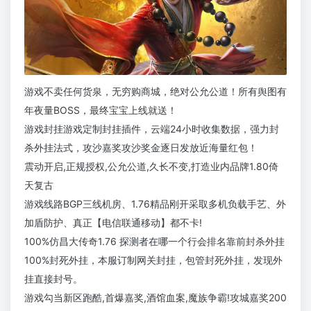
游戏不卖任何货泉，无穷购商城，绝对公允公道！所有舆图有
年夜量BOSS，最终宝宝上线就送！
游戏封挂游戏定制封挂插件，云端24小时收集数据，强力封
杀外挂法式，攻沙嘉奖攻沙奖金逐日发放近海量红包！
震动开启,正规授权,公允公道,久长不变,打造业内品牌1.80倚
天复古
游戏线路BGP三线机房、1.76精品刚开采取多机负载手艺、外
加盾防护、真正【电信联通移动】都不卡!
100%仿昌大传奇1.76 探测者在哪一个行会排名靠前封杀外挂
100%封死外挂，本服订制网关封挂，包管封死外挂，发现外
挂直接封号。
游戏勾当新区跑酷,首爆嘉奖,酒馆血案,魔族争霸!攻城嘉奖200