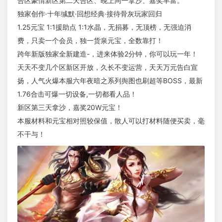
合区豪情新区第二天合区、晚上同一拿沙、嘉奖丰富。
独家创作·十年缄默·回想经典·接待骨灰玩家回归
1.25元宝 1:1援助点 1:1水晶，无捐募，无顶榜，无强迫消
费，只卖一个会员，独一货泉元宝，全数靠打！
跨年新版独家全新建造-，进来体验2分钟，你可以玩一年！
天天不变几个区新区开放，久长不变运营，天天万元告白宣
扬，人气火爆本服六年夜暗之系列舆图也刷超等BOSS，最新
1.76合击可爆一切设备,一切都看人品！
新区第三天拿沙，嘉奖20W元宝！
本服材料和元宝相对照较保值，散人可以打材料随便买卖，毫
不干与！