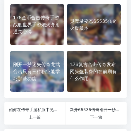
1.76金币合击传奇手游
灵魔录变态65535传奇
战舰世界手游炮火齐射
火爆版本
通关心得
刚开一秒迷失传奇龙武
1.76复古合击传奇发布
合击只有三种职业能学
网头盔装备的在前期有
习那些功能
什么作用
如何在传奇手游私服中见到卧龙庄主
新开65535传奇刚开一秒石墓阵刷尸王怪物快速爆装备
上一篇
下一篇