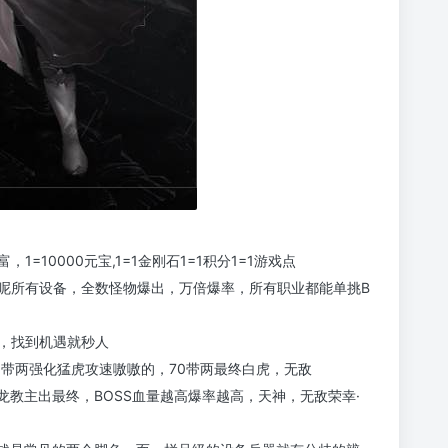
10000元宝,1=1金刚石1=1积分1=1游戏点
呢所有设备，全数怪物爆出，万倍爆率，所有职业都能单挑B
，找到机遇就秒人
0带两强化猛虎攻速嗷嗷的，70带两最终白虎，无敌
魔龙教主出最终，BOSS血量越高爆率越高，天神，无敌荣幸·