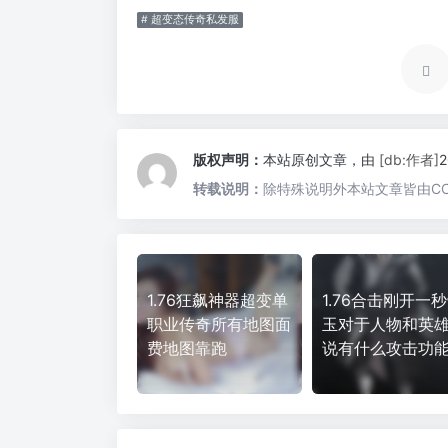
# 超变态传奇私发服
版权声明：
本站原创文章，由
[db:作者]
转载说明：
除特殊说明外本站文章皆由CC
1.76狂飙神器超变单
1.76合击刚开一
职业传奇所有地图面
玉对于人物和英
费地图靠跑
说有什么攻击功