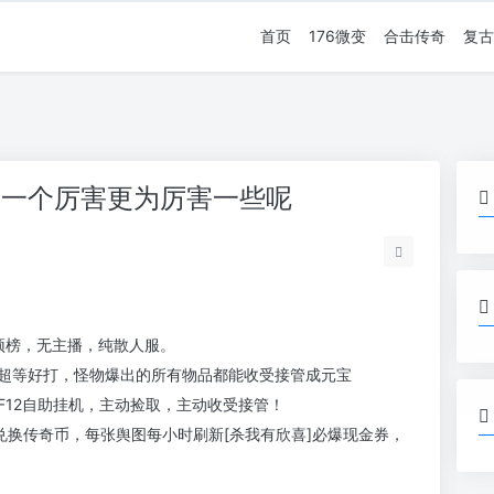
首页
176微变
合击传奇
复古
哪一个厉害更为厉害一些呢
无顶榜，无主播，纯散人服。
超等好打，怪物爆出的所有物品都能收受接管成元宝
F12自助挂机，主动捡取，主动收受接管！
兑换传奇币，每张舆图每小时刷新[杀我有欣喜]必爆现金券，