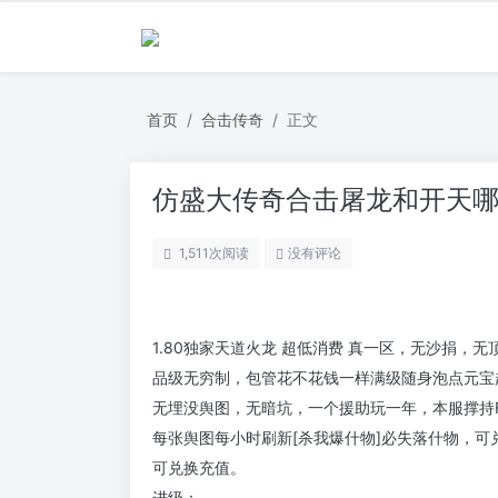
首页
合击传奇
正文
仿盛大传奇合击屠龙和开天
1,511
次阅读
没有评论
1.80独家天道火龙 超低消费 真一区，无沙捐，
品级无穷制，包管花不花钱一样满级随身泡点元宝
无埋没舆图，无暗坑，一个援助玩一年，本服撑持
每张舆图每小时刷新[杀我爆什物]必失落什物，可
可兑换充值。
进级：