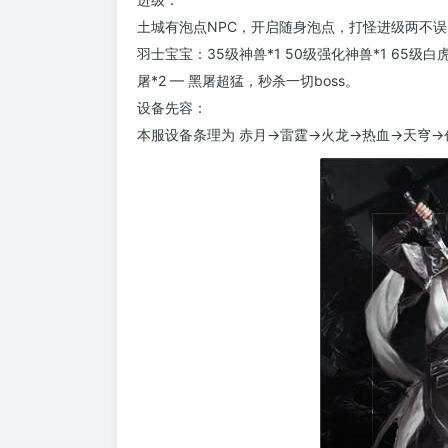
土城有泡点NPC，开启随身泡点，打怪进级两不
羽士宝宝：35级神兽*1 50级强化神兽*1 65级白虎*1
屠*2 — 黑屠超猛，秒杀一切boss。
设备先容：
本服设备条理为 赤月→雷霆→火龙→热血→天穹→