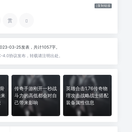
复制链接
赏
2023-03-25发表，共计1057字。
-4.0协议发布，转载请注明出处。
秒骨
传奇手游刚开一秒战
英雄合击1.76传奇物
雄来
斗力的高低都会对自
理攻击战略战士搭配
能
己带来影响
装备属性信息