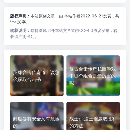
版权声明：
本站原创文章，由
本站作者
2022-06-21发表，共
计428字。
转载说明：
除特殊说明外本站文章皆由CC-4.0协议发布，转
载请注明出处。
复古合击传奇私服游戏
英雄合击传奇道士该怎
中哪个组合是最厉害的
么获取合击书
呢
封魔谷有安全又有危险
战士pk道士谁赢取胜利
的
的方法