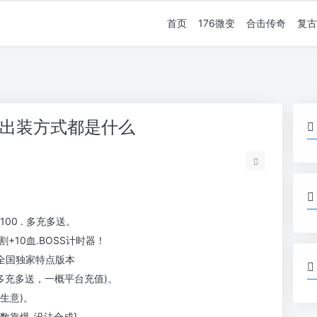
首页
176微变
合击传奇
复古
的出装方式都是什么
100 . 多充多送。
割+10血.BOSS计时器！
对全国独家特点版本
动，多充多送，一概平台充值)。
金生意)。
全数靠爆-没法合成]