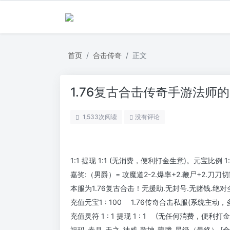
首页
合击传奇
正文
1.76复古合击传奇手游法师
1,533
次阅读
没有评论
1:1 提现 1:1 (无消费，便利打金生意)。元宝比例 1:
嘉奖:（男爵）= 攻魔道2-2.爆率+2.鞭尸+2.刀刀切
本服为1.76复古合击！无援助.无封号.无赌钱.绝
充值元宝1 : 100 1.76传奇合击私服(系统主
充值灵符 1 : 1 提现 1 : 1 (无任何消费，便利打
祖玛-赤月-天之-神威-乾坤-龍腾-星级（最终） [