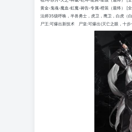
黄金-鬼魂-魔血-虹魔-祷告-专属-橙装（最终） [
法师35级呼唤，半兽勇士，虎卫，鹰卫，白虎（
尸王:可爆出新技术 尸皇:可爆出(灭亡之眼，十步