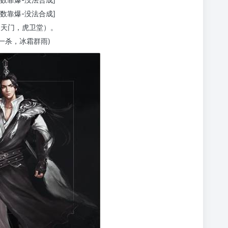
全数靠爆-没法合成]
白天门，虎卫堂）。
一杀，冰霜群雨)