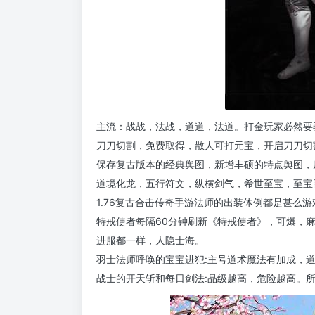
主流：战战，法战，道道，法道。打金玩家必然要
刀刀切割，免费取得，散人可打元宝，开启刀刀切割B
保存复古版本的经典舆图，新增丰硕的特点舆图，
道境化龙，五行符文，纵横剑气，希世至宝，至宝
1.76复古合击传奇手游法师的出装体例都是甚么游
特戒使者每隔60分钟刷新《特戒使者》，可爆，
进服都一样，人隐士海。
羽士法师呼唤的宝宝进犯:主号道术魔法有加成，
战士的开天斩和每日剑法:品级越高，危险越高。