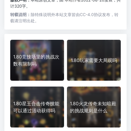
计320字。
转载说明：
除特殊说明外本站文章皆由CC-4.0协议发布，转
载请注明出处。
1.80竞技场里的挑战次
1.80玩家需要大局观吗
数有限制吗
1.80星王合击传奇技能
1.80火龙传奇未知暗殿
可以通过活动获得吗
的挑战规则是什么