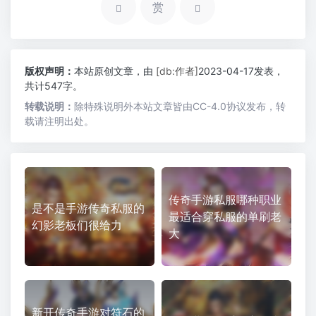
赏
版权声明：
本站原创文章，由
[db:作者]
2023-04-17发表，
共计547字。
转载说明：
除特殊说明外本站文章皆由CC-4.0协议发布，转
载请注明出处。
传奇手游私服哪种职业
是不是手游传奇私服的
最适合穿私服的单刷老
幻影老板们很给力
大
新开传奇手游对符石的