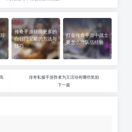
传奇手游获得更多的
么后
打金传奇手游中战士
白日门宝箱的方法与
要怎么蹭队伍经验
技巧
高
传奇私服手游胜者为王活动有哪些奖励
下一篇